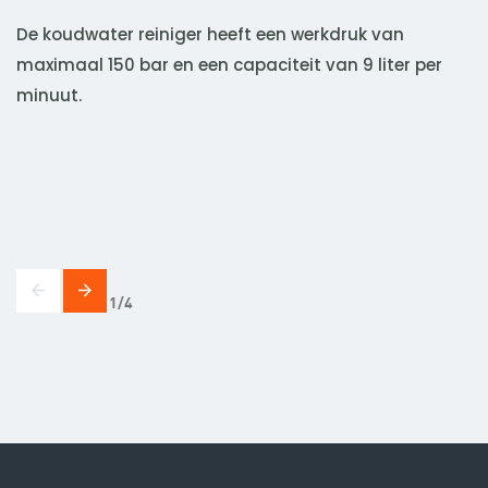
r
o
De koudwater reiniger heeft een werkdruk van
maximaal 150 bar en een capaciteit van 9 liter per
minuut.
1
4