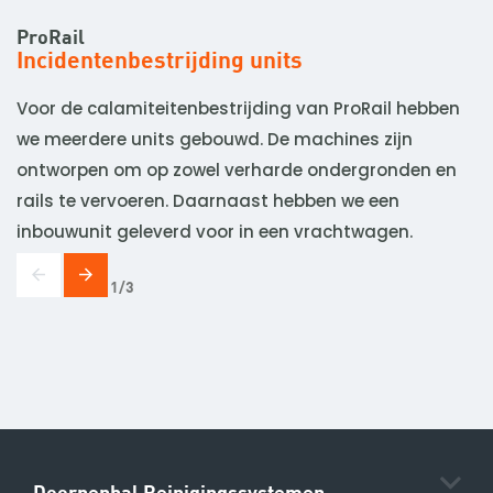
ProRail
A
Incidentenbestrijding units
E
Voor de calamiteitenbestrijding van ProRail hebben
V
we meerdere units gebouwd. De machines zijn
E
ontworpen om op zowel verharde ondergronden en
o
rails te vervoeren. Daarnaast hebben we een
inbouwunit geleverd voor in een vrachtwagen.
1
3