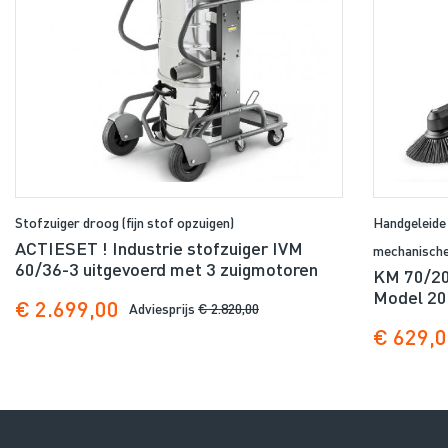
Stofzuiger droog (fijn stof opzuigen)
Handgeleide
ACTIESET ! Industrie stofzuiger IVM
mechanische
60/36-3 uitgevoerd met 3 zuigmotoren
KM 70/20 
Model 20
€ 2.699,00
Adviesprijs
€ 2.820,00
€ 629,