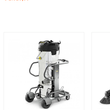
Opmerking: bij alle industire stofzuigers van
Kärcher (IVC, IVR, IVM en IVS ) dient u optioneel de
zuigslang, bocht, zuigbuis en vloermond apart mee
te bestellen. Er zijn ook complete zuigsets
leverbaar met verschillende zuigslang materialen,
zoals PE, PVC, oliebestendig.etc..
Toepassingen voor deze stofzuiger :