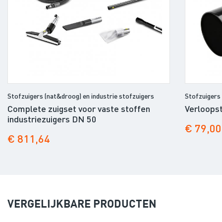
zuurbestendig roestvrij staal, terwijl de
behuizing is gemaakt van resistent staal en
heeft grote wielen die het transport
vergemakkelijken. Deze industrie stofzuiger
IVM 60/36-36 is geschikt voor het opzuigen
van vaste stoffen, niet voor vloeistoffen. Nu
Stofzuigers (nat&droog) en industrie stofzuigers
Stofzuigers 
met GRATIS zuigset compleet DN 50 voor de
Complete zuigset voor vaste stoffen
Verloops
industrie antistatisch K99896620 en adapter
industriezuigers DN 50
€ 79,00
DN 70 -DN 50 K99777720.
€ 811,64
VERGELIJKBARE PRODUCTEN