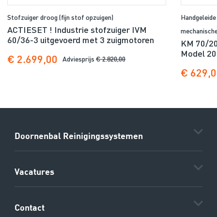
Stofzuiger droog (fijn stof opzuigen)
Handgeleide
ACTIESET ! Industrie stofzuiger IVM
mechanische
60/36-3 uitgevoerd met 3 zuigmotoren
KM 70/20 
Model 20
€ 2.699,00
Adviesprijs
€ 2.820,00
€ 629,
Doornenbal Reinigingssystemen
Vacatures
Contact