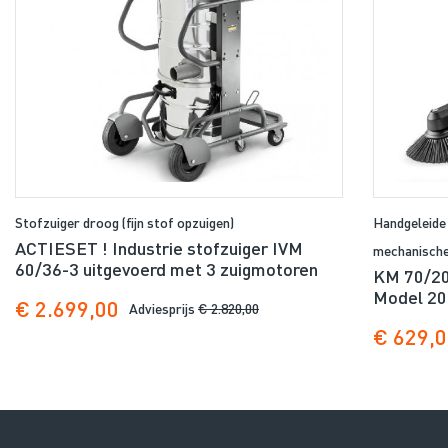
n deze video zie je de werking van het TACT systeem
van Karcher voor deze bouwstofzuigers. Om de paar
seconden klopt de stofzuiger automatisch het
stoffilter uit, fantatisch toch?
Stofzuiger droog (fijn stof opzuigen)
Handgeleide
ACTIESET ! Industrie stofzuiger IVM
mechanische
60/36-3 uitgevoerd met 3 zuigmotoren
KM 70/20 
Model 20
€ 2.699,00
Adviesprijs
€ 2.820,00
€ 629,