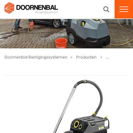
Doornenbal Reinigingssystemen
Producten
Stofzuigers (