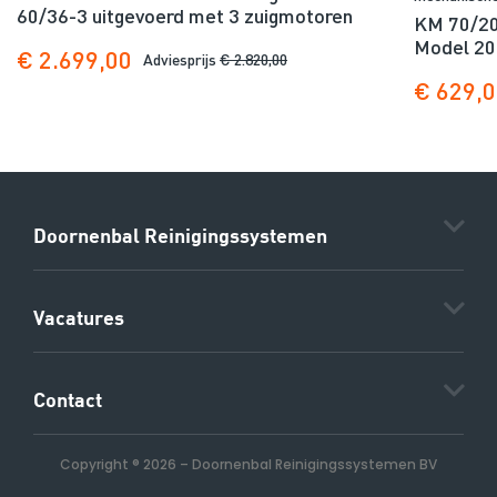
60/36-3 uitgevoerd met 3 zuigmotoren
KM 70/20 
Model 20
€ 2.699,00
Adviesprijs
€ 2.820,00
€ 629,
Doornenbal Reinigingssystemen
Vacatures
Contact
Copyright ® 2026
–
Doornenbal Reinigingssystemen BV