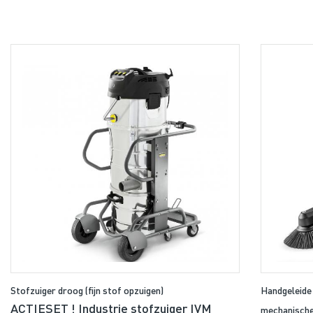
Stofzuiger droog (fijn stof opzuigen)
Handgeleide
ACTIESET ! Industrie stofzuiger IVM
mechanische