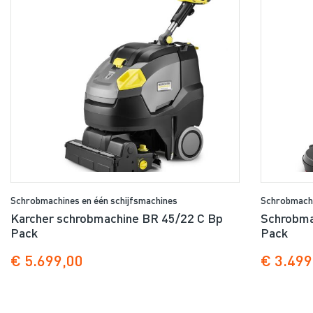
Schrobmachines en één schijfsmachines
Schrobmachi
Karcher schrobmachine BR 45/22 C Bp
Schrobma
Pack
Pack
€ 5.699,00
€ 3.499