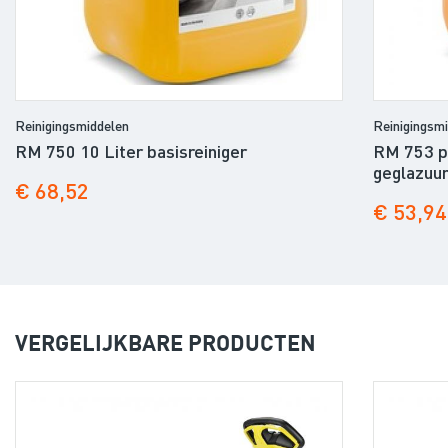
Reinigingsmiddelen
Reinigingsm
RM 750 10 Liter basisreiniger
RM 753 po
geglazuur
€ 68,52
€ 53,94
VERGELIJKBARE PRODUCTEN