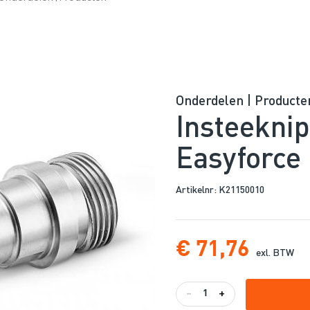
Onderdelen | Producte
Insteeknip
Easyforce
Artikelnr: K21150010
€ 71,76
exl. BTW
-
+