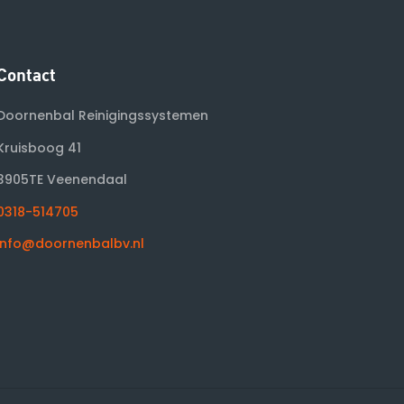
Contact
Doornenbal Reinigingssystemen
Kruisboog 41
3905TE Veenendaal
0318-514705
info@doornenbalbv.nl