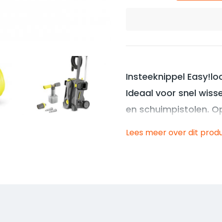
Insteeknippel Easy!lo
Ideaal voor snel wiss
en schuimpistolen. 
spuitinstallaties, ges
Lees meer over dit prod
Met EASY!Lock-buiten
hogedrukreiniger va
en heden. Geschikt v
De eigenschapen va