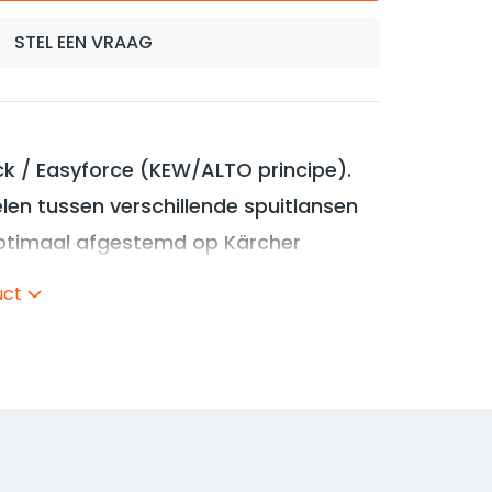
STEL EEN VRAAG
ck / Easyforce (KEW/ALTO principe).
elen tussen verschillende spuitlansen
Optimaal afgestemd op Kärcher
chikt voor verbinding pistool/spuitlans.
uct
draad. Geschikt voor
n Karcher na bouwjaar december 2016
oor de snelkoppeling K21150000.
n dit product zijn: