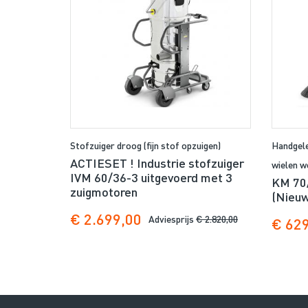
Stofzuiger droog (fijn stof opzuigen)
Handgele
ACTIESET ! Industrie stofzuiger
wielen w
IVM 60/36-3 uitgevoerd met 3
KM 70/
zuigmotoren
(Nieuw
€ 2.699,00
Adviesprijs
€ 2.820,00
€ 62