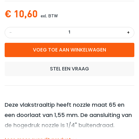
€ 10,60
exl. BTW
-
+
VOEG TOE AAN WINKELWAGEN
STEL EEN VRAAG
Deze vlakstraaltip heeft nozzle maat 65 en
een doorlaat van 1,55 mm. De aansluiting van
de hogedruk nozzle is 1/4" buitendraad.
Uitgevoerd in RVS. De spuithoek is 15°.