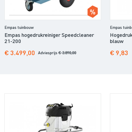
Empas tuinbouw
Empas tuin
Empas hogedrukreiniger Speedcleaner
Hogedruk
21-200
blauw
€ 3.499,00
€ 9,83
Adviesprijs
€ 3.890,00