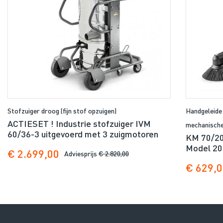
Stofzuiger droog (fijn stof opzuigen)
Handgeleide
ACTIESET ! Industrie stofzuiger IVM
mechanische
60/36-3 uitgevoerd met 3 zuigmotoren
KM 70/20 
Model 20
€ 2.699,00
Adviesprijs
€ 2.820,00
€ 629,