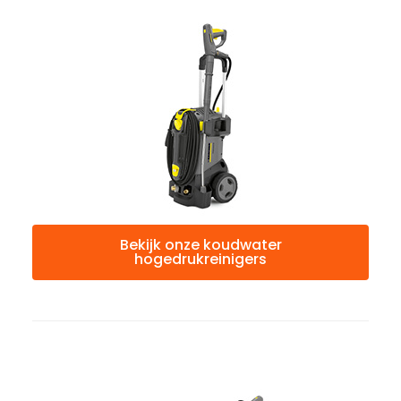
Bekijk onze koudwater
hogedrukreinigers